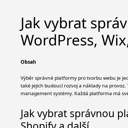
Jak vybrat sprá
WordPress, Wix,
Obsah
Jak vybrat správnou platformu pro tvorbu web
WordPress – nejpopulárnější CMS na světě
Výběr správné platformy pro tvorbu webu je jed
Wix – jednoduchý drag-and-drop editor
také jejich budoucí rozvoj a náklady na provoz
Shopify – specializace na e-commerce
management systémy. Každá platforma má své 
Squarespace – design-orientovaná platfo
Webflow – pro designéry a agentury
Jak vybrat správnou p
Drupal – enterprise content management
Joomla – kompromis mezi WordPress a Dru
Shopify a další
Ghost – specializace na publishing