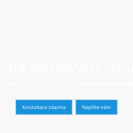
orba webových strá
še weby vznikají s důrazem na
, funkčnost a čistý desi
t bereme jako příležitost vytvořit něco, co vám bude skut
Konzultace zdarma
Napište nám