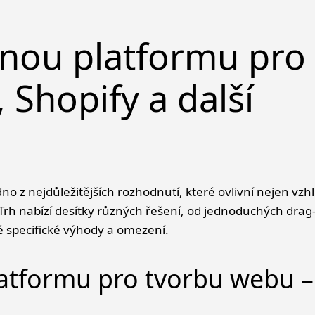
vnou platformu pro
 Shopify a další
u – WordPress, Wix, Shopify a další
no z nejdůležitějších rozhodnutí, které ovlivní nejen vz
. Trh nabízí desítky různých řešení, od jednoduchých dra
specifické výhody a omezení.
rma
latformu pro tvorbu webu –
pal