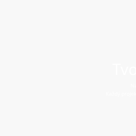
Tv
Na
Každý projek