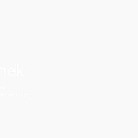
nek
gn.
ečně sloužit.