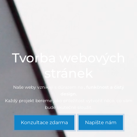
Tvorba webových
stránek
Naše weby vznikají s důrazem na
, funkčnost a čistý
design.
Každý projekt bereme jako příležitost vytvořit něco, co vám
bude skutečně sloužit.
Konzultace zdarma
Napište nám