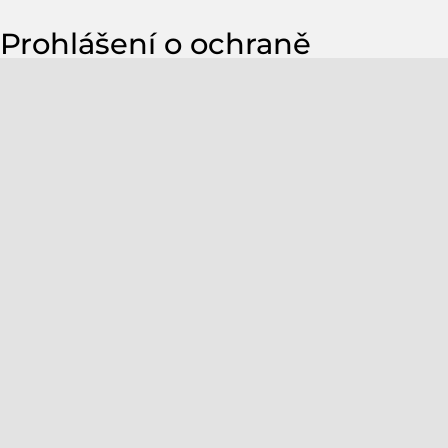
Prohlášení o ochraně
osobních údajů
1. Ochrana údajů v kostce
Obecné informace
Následující text poskytuje stručný přehled o tom, co se stane s
vašimi osobními údaji při návštěvě těchto stránek.
Sběr údajů
Údaje jsou buď poskytovány uživatelem (např. kontaktním
formulářem), nebo sbírány automaticky (např. prohlížeč,
operační systém, IP adresa).