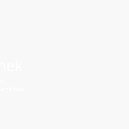
nek
gn.
ečně sloužit.