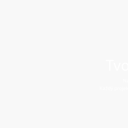
Tv
Na
Každý projek