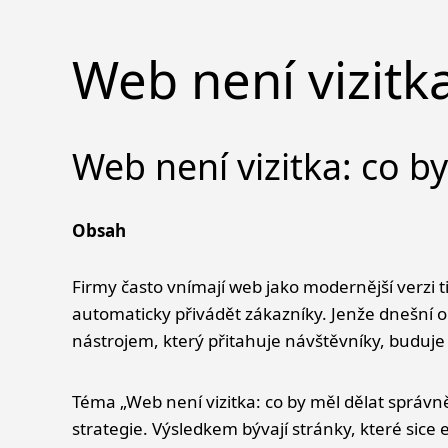
Web není vizitk
Web není vizitka: co b
Obsah
Web není vizitka: co by měl dělat správně
Proč už dnes nestačí mít jen „nějaký web“
Firmy často vnímají
web
jako modernější verzi ti
Web není vizitka: co by měl dělat správně 
automaticky přivádět zákazníky. Jenže dnešní o
První dojem rozhoduje během několika se
nástrojem, který přitahuje návštěvníky, buduje 
Obsah musí odpovídat skutečným potřebá
SEO není doplněk, ale základ
Téma „Web není vizitka: co by měl dělat správně
Mobilní verze už není volitelná
strategie. Výsledkem bývají stránky, které sice
Rychlost webu přímo ovlivňuje výsledky