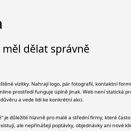
a
y měl dělat správně
štěné vizitky. Nahrají logo, pár fotografií, kontaktní for
z pohledu byznysu
nline prostředí funguje úplně jinak. Web není statická 
kund
důvěru a vede lidi ke konkrétní akci.
m zákazníků
“ je důležité hlavně pro malé a střední firmy, které čast
 existují, ale nepřinášejí poptávky, objednávky ani nové 