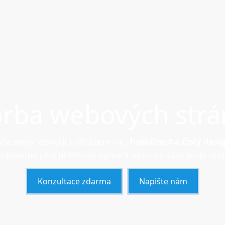
orba webových strá
še weby vznikají s důrazem na
, funkčnost a čistý desi
t bereme jako příležitost vytvořit něco, co vám bude skut
Konzultace zdarma
Napište nám