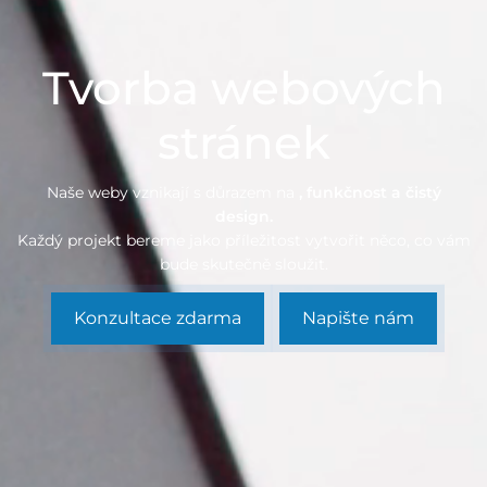
Tvorba webových
stránek
Naše weby vznikají s důrazem na
, funkčnost a čistý
design.
Každý projekt bereme jako příležitost vytvořit něco, co vám
bude skutečně sloužit.
Konzultace zdarma
Napište nám