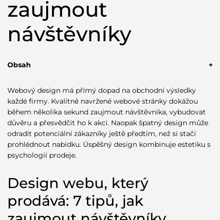
zaujmout
návštěvníky
Obsah
Design webu, který prodává: 7 tipů, jak zaujmout
návštěvníky
Webový design má přímý dopad na obchodní výsledky
Tip 1: Vytvořte silný první dojem s hero sekcí
každé firmy. Kvalitně navržené webové stránky dokážou
Tip 2: Použijte psychologii barev pro ovlivnění
během několika sekund zaujmout návštěvníka, vybudovat
rozhodování
důvěru a přesvědčit ho k akci. Naopak špatný design může
Tip 3: Implementujte jasné a přesvědčivé call-to-action
odradit potenciální zákazníky ještě předtím, než si stačí
prvky
prohlédnout nabídku. Úspěšný design kombinuje estetiku s
Tip 4: Budujte důvěru prostřednictvím sociálních
psychologií prodeje.
důkazů
Tip 5: Optimalizujte rychlost načítání pro lepší
konverze
Design webu, který
Tip 6: Navrhněte intuitivní navigaci a uživatelskou
prodává: 7 tipů, jak
cestu
Tip 7: Zajistěte dokonalou mobilní optimalizaci
zaujmout návštěvníky
Vizuální hierarchie a typografie