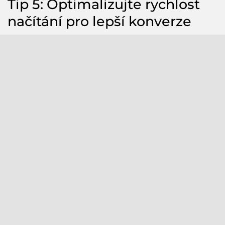
Tip 5: Optimalizujte rychlost
načítání pro lepší konverze
Rychlost načítání má přímý dopad na konverzní poměr.
Studie ukazují, že každá sekunda zpoždění snižuje konverze
o 7-11 %. Návštěvníci očekávají načtení stránky do 2 sekund,
po 3 sekundách začínají odcházet k jiným webům.
Optimalizace zahrnuje komprimaci obrázků, minimalizaci
CSS a JavaScript kódu, využití CDN sítí a volbu kvalitního
hostingu. Lazy loading zajišťuje rychlé zobrazení klíčového
obsahu a postupné načítání ostatních prvků. Google
PageSpeed Insights poskytuje konkrétní doporučení pro
zlepšení.
Tip 6: Navrhněte intuitivní
navigaci a uživatelskou cestu