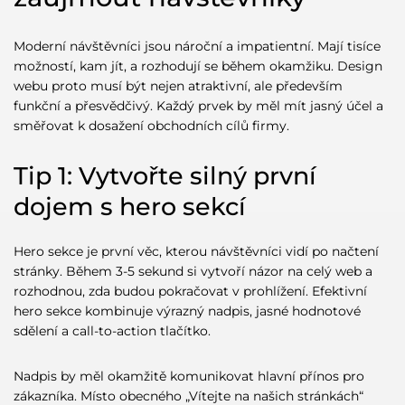
White space jako designový nástroj
Personalizace a segmentace návštěvníků
Moderní návštěvníci jsou nároční a impatientní. Mají tisíce
Mikrointerakce a animace
možností, kam jít, a rozhodují se během okamžiku. Design
Formuláře optimalizované pro konverze
webu proto musí být nejen atraktivní, ale především
Cross-browser kompatibilita a testování
funkční a přesvědčivý. Každý prvek by měl mít jasný účel a
Analytics a kontinuální optimalizace
směřovat k dosažení obchodních cílů firmy.
Accessibility a inclusive design
Tip 1: Vytvořte silný první
dojem s hero sekcí
Hero sekce je první věc, kterou návštěvníci vidí po načtení
stránky. Během 3-5 sekund si vytvoří názor na celý web a
rozhodnou, zda budou pokračovat v prohlížení. Efektivní
hero sekce kombinuje výrazný nadpis, jasné hodnotové
sdělení a call-to-action tlačítko.
Nadpis by měl okamžitě komunikovat hlavní přínos pro
zákazníka. Místo obecného „Vítejte na našich stránkách“